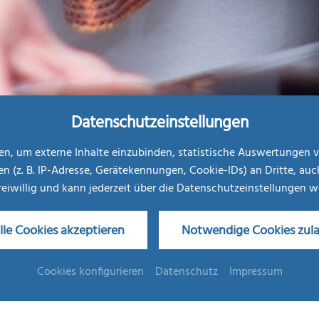
Datenschutzeinstellungen
, um externe Inhalte einzubinden, statistische Auswertungen v
. B. IP-Adresse, Gerätekennungen, Cookie-IDs) an Dritte, auch au
freiwillig und kann jederzeit über die Datenschutzeinstellungen 
lle Cookies akzeptieren
Notwendige Cookies zul
Stellenangebote
Cookies konfigurieren
Datenschutz
Impressum
Werden Sie Teil unseres Teams