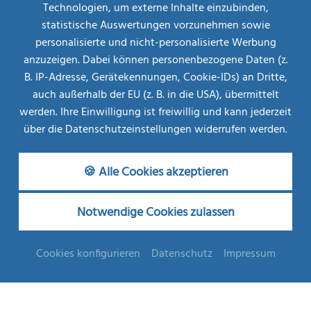
Technologien, um externe Inhalte einzubinden,
statistische Auswertungen vorzunehmen sowie
personalisierte und nicht-personalisierte Werbung
Restplatz-
Börse
anzuzeigen. Dabei können personenbezogene Daten (z.
B. IP-Adresse, Gerätekennungen, Cookie-IDs) an Dritte,
MEHR INFOS
AB
auch außerhalb der EU (z. B. in die USA), übermittelt
€ 708,--
werden. Ihre Einwilligung ist freiwillig und kann jederzeit
über die Datenschutzeinstellungen widerrufen werden.
Zimmer & Appartements
🍪 Alle Cookies akzeptieren
Vier Sterne für Ihr Wohlbefinden – wohnen und
schlafen Sie gut.
Notwendige Cookies zulassen
Ob luxuriöse 3-Zimmer-Komfort-Wohnung/Suite,
Cookies konfigurieren
Datenschutz
Impressum
bequeme Appartements, geräumige Hotelzimmer
oder
neu renovierte
Komfort-Zimmer – alle mit Balkon,
Selbstwahltelefon, Internetzugang, Zimmersafe, Radio