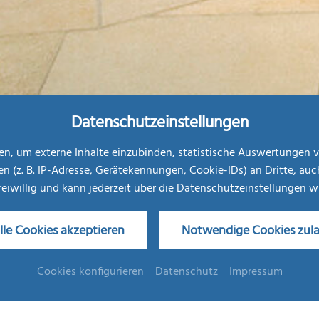
Datenschutzeinstellungen
, um externe Inhalte einzubinden, statistische Auswertungen v
. B. IP-Adresse, Gerätekennungen, Cookie-IDs) an Dritte, auch au
freiwillig und kann jederzeit über die Datenschutzeinstellungen 
lle Cookies akzeptieren
Notwendige Cookies zul
Sauna & Ruhebereich
Cookies konfigurieren
Datenschutz
Impressum
Saunieren in wohltuender Atmosphäre