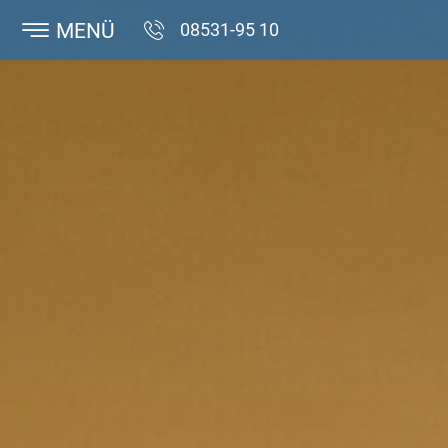
MENÜ
08531-95 10