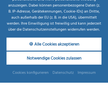
Börse
anzuzeigen. Dabei können personenbezogene Daten (z.
B. IP-Adresse, Gerätekennungen, Cookie-IDs) an Dritte,
MEHR INFOS
AB
auch außerhalb der EU (z. B. in die USA), übermittelt
€ 708,--
werden. Ihre Einwilligung ist freiwillig und kann jederzeit
über die Datenschutzeinstellungen widerrufen werden.
Schmetterlingspauschale
🍪 Alle Cookies akzeptieren
Sommer in Bad Füssing
Notwendige Cookies zulassen
ZURÜCK
Cookies konfigurieren
Datenschutz
Impressum
ANFRAGEN
buchbar von/bis