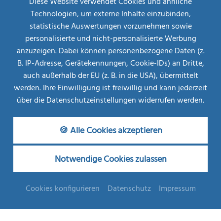
Diese Website verwendet Cookies und ähnliche
Technologien, um externe Inhalte einzubinden,
statistische Auswertungen vorzunehmen sowie
personalisierte und nicht-personalisierte Werbung
Restplatz-
Börse
anzuzeigen. Dabei können personenbezogene Daten (z.
B. IP-Adresse, Gerätekennungen, Cookie-IDs) an Dritte,
MEHR INFOS
AB
auch außerhalb der EU (z. B. in die USA), übermittelt
€ 708,--
werden. Ihre Einwilligung ist freiwillig und kann jederzeit
über die Datenschutzeinstellungen widerrufen werden.
Urlaub von A-Z
🍪 Alle Cookies akzeptieren
Subline
Notwendige Cookies zulassen
Lorem ipsum dolor sit amet, consetetur sadipscing
elitr, sed diam nonumy eirmod tempor invidunt ut
Cookies konfigurieren
Datenschutz
Impressum
labore et dolore magna aliquyam erat, sed diam
voluptua. At vero eos et accusam et justo duo dolores
et ea rebum. Stet clita kasd gubergren, no sea