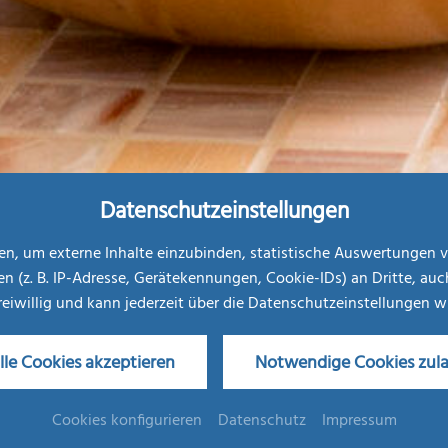
Datenschutzeinstellungen
, um externe Inhalte einzubinden, statistische Auswertungen v
. B. IP-Adresse, Gerätekennungen, Cookie-IDs) an Dritte, auch au
freiwillig und kann jederzeit über die Datenschutzeinstellungen 
lle Cookies akzeptieren
Notwendige Cookies zul
Fit & Wellness
Cookies konfigurieren
Datenschutz
Impressum
Gesundheitsbewusst durch das ganze Jahr