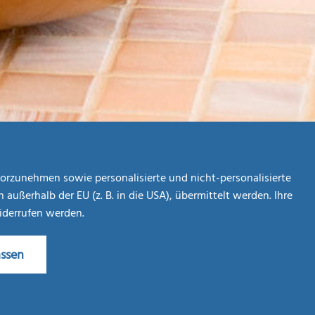
orzunehmen sowie personalisierte und nicht-personalisierte
ßerhalb der EU (z. B. in die USA), übermittelt werden. Ihre
widerrufen werden.
assen