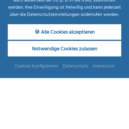
auch außerhalb der EU (z. B. in die USA), übermittelt
€ 708,--
werden. Ihre Einwilligung ist freiwillig und kann jederzeit
über die Datenschutzeinstellungen widerrufen werden.
Hotelzimmer
🍪 Alle Cookies akzeptieren
Geräumige Zimmer
Notwendige Cookies zulassen
ZURÜCK
BUCHEN
ANFRAGEN
Cookies konfigurieren
Datenschutz
Impressum
Beschreibung
7 oder 14 Übernachtungen mit Halbpension
Nutzung des Thermal-Innen- und Außenbeckens
Nutzung der Dampf-/Finnischen Sauna,
Infrarotkabine, Kneippbecken