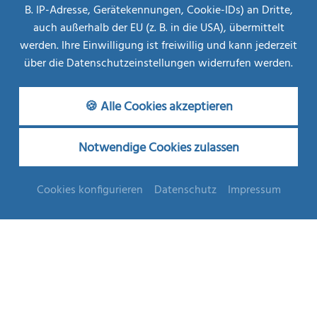
B. IP-Adresse, Gerätekennungen, Cookie-IDs) an Dritte,
MEHR INFOS
AB
auch außerhalb der EU (z. B. in die USA), übermittelt
€ 708,--
werden. Ihre Einwilligung ist freiwillig und kann jederzeit
über die Datenschutzeinstellungen widerrufen werden.
Komfortzimmer
🍪 Alle Cookies akzeptieren
Geräumige Zimmer
Notwendige Cookies zulassen
ZURÜCK
BUCHEN
ANFRAGEN
Cookies konfigurieren
Datenschutz
Impressum
Ausstattung
Wahlweise getrennt stehende Betten, inkl.
Reinigungsservice & Frotteewäschewechsel nach jeder
4. Nacht, Leihbademantel und -badetasche,
Frotteeslipper