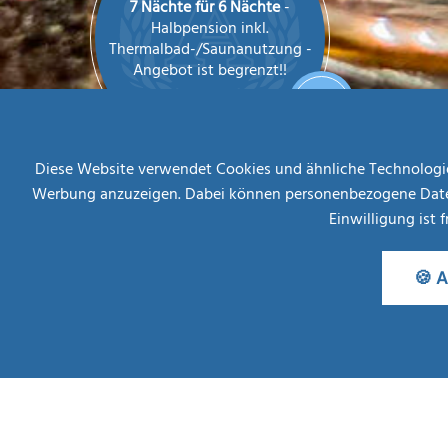
7 Nächte für 6 Nächte
-
Halbpension inkl.
Thermalbad-/Saunanutzung -
Angebot ist begrenzt!!
AB
MEHR INFOS
€ 708,--
Diese Website verwendet Cookies und ähnliche Technologien
Werbung anzuzeigen. Dabei können personenbezogene Daten (z
Einwilligung ist 
🍪 A