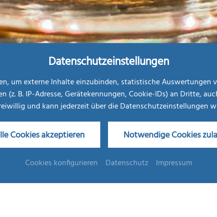
Datenschutzeinstellungen
, um externe Inhalte einzubinden, statistische Auswertungen v
. B. IP-Adresse, Gerätekennungen, Cookie-IDs) an Dritte, auch au
freiwillig und kann jederzeit über die Datenschutzeinstellungen 
lle Cookies akzeptieren
Notwendige Cookies zul
Jubiläumstage
Cookies konfigurieren
Datenschutz
Impressum
Haben Sie einen besonderen Anlass zu feiern?